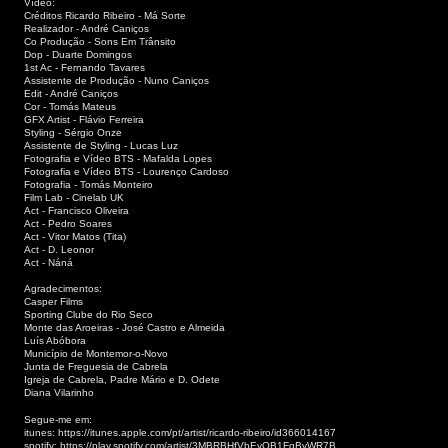
Vídeo:
Créditos Ricardo Ribeiro - Má Sorte
Realizador - André Caniços
Co Produção - Sons Em Trânsito
Dop - Duarte Domingos
1st Ac - Fernando Tavares
Assistente de Produção - Nuno Caniços
Edit - André Caniços
Cor - Tomás Mateus
GFX Artist - Flávio Ferreira
Styling - Sérgio Onze
Assistente de Styling - Lucas Luz
Fotografia e Vídeo BTS - Mafalda Lopes
Fotografia e Vídeo BTS - Lourenço Cardoso
Fotografia - Tomás Monteiro
Film Lab - Cinelab UK
Act - Francisco Oliveira
Act - Pedro Soares
Act - Vitor Matos (Tita)
Act - D. Leonor
Act - Náná
Agradecimentos:
Casper Films
Sporting Clube do Rio Seco
Monte das Aroeiras - José Castro e Almeida
Luís Abóbora
Município de Montemor-o-Novo
Junta de Freguesia de Cabrela
Igreja de Cabrela, Padre Mário e D. Odete
Diana Vilarinho
Segue-me em:
itunes:
https://itunes.apple.com/pt/artist/ricardo-ribeiro/id366014167
spotify:
https://play.spotify.com/artist/3MBRBHfVbEyQB1FqByWR7B