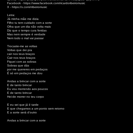
Facebook -
https://www.facebook.com/ricardoribeiromusic
X -
https://x.com/rribeiromusic
Letra:
Já minha mãe me dizia
Filho tu tem cuidado com a sorte
Olha que um dia não volta mais
Diz que o tempo cura feridas
Mas nem sempre é verdade
Nem todo o mal vai passar
Trocaste-me as voltas
Voltas que dei pra
cair nos teus braços
Cair nos teus braços
Fiquei com as sobras
Sobras que dás
por me quereres em pedaços
É só em pedaços me dou
Andas a brincar com a sorte
E de tanto brincar
Eu vou morrendo aos poucos
E de tanto brincar
Hei-de morrer no teu corpo
E eu sei que já é tarde
E que chegamos a um ponto sem retorno
E a sorte será d’outro
Andas a brincar com a sorte