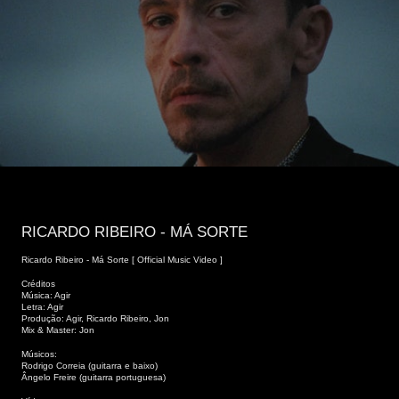
RICARDO RIBEIRO - MÁ SORTE
Ricardo Ribeiro - Má Sorte [ Official Music Video ]
Créditos
Música: Agir
Letra: Agir
Produção: Agir, Ricardo Ribeiro, Jon
Mix & Master: Jon
Músicos:
Rodrigo Correia (guitarra e baixo)
Ângelo Freire (guitarra portuguesa)